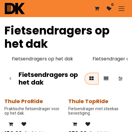
Overslaan naar inhoud
0
Fietsendragers op
het dak
Fietsendragers op het dak
Fietsendrager op
Fietsendragers op
het dak
Thule ProRide
Thule TopRide
PROMO PRIJS
PROMO PRIJS
Praktische fietsendrager voor
Fietsendrager met steekas
op het dak.
bevestiging.