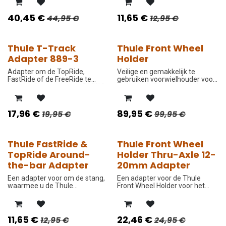
laadstangen kunt monteren.
40,45
€
11,65
€
44,95
€
12,95
€
Thule T-Track
Thule Front Wheel
-10%
-10%
Adapter 889-3
Holder
Adapter om de TopRide,
Veilige en gemakkelijk te
FastRide of de FreeRide te
gebruiken voorwielhouder voor
bevestigen op originele BMW &
op het dak. Geen modderige en
Renault dakdragers van
logge wielen meer in de
30x24mm te monteren.
kofferbak.
17,96
€
89,95
€
19,95
€
99,95
€
Thule FastRide &
Thule Front Wheel
-10%
-10%
TopRide Around-
Holder Thru-Axle 12-
the-bar Adapter
20mm Adapter
Een adapter voor om de stang,
Een adapter voor de Thule
waarmee u de Thule
Front Wheel Holder voor het
TopRide/Thule FastRide
vervoer van fietsen met
fietsendrager op vierkante
steekassen van 12-20 mm.
stangen of op ronde aluminium
laadstangen kunt monteren.
11,65
€
22,46
€
12,95
€
24,95
€