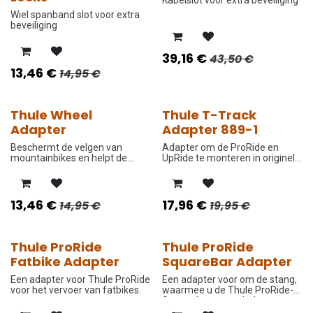
Kabelslot voor extra beveiliging
Wiel spanband slot voor extra
beveiliging
39,16
€
43,50
€
13,46
€
14,95
€
Thule Wheel
Thule T-Track
-10%
-10%
Adapter
Adapter 889-1
Beschermt de velgen van
Adapter om de ProRide en
mountainbikes en helpt de
UpRide te monteren in originele
wielen van gewone fietsen vast
dakdragers van BMW & Renault
te zetten.
modellen met 30x24mm
afmetingen.
13,46
€
17,96
€
14,95
€
19,95
€
Thule ProRide
Thule ProRide
-10%
-10%
Fatbike Adapter
SquareBar Adapter
Een adapter voor Thule ProRide
Een adapter voor om de stang,
voor het vervoer van fatbikes.
waarmee u de Thule ProRide-
fietsendrager op vierkante
stangen of op ronde aluminium