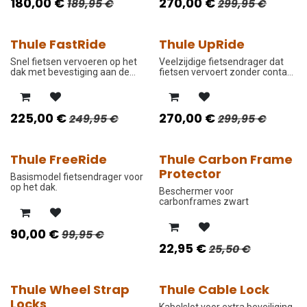
180,00
€
270,00
€
189,95
€
299,95
€
Thule FastRide
Thule UpRide
PROMO PRIJS
PROMO PRIJS
Snel fietsen vervoeren op het
Veelzijdige fietsendrager dat
dak met bevestiging aan de
fietsen vervoert zonder contact
steekas.
te maken met het frame van
de fiets.
225,00
€
270,00
€
249,95
€
299,95
€
Thule FreeRide
Thule Carbon Frame
PROMO PRIJS
-10%
Protector
Basismodel fietsendrager voor
op het dak.
Beschermer voor
carbonframes zwart
90,00
€
99,95
€
22,95
€
25,50
€
Thule Wheel Strap
Thule Cable Lock
-10%
-10%
Locks