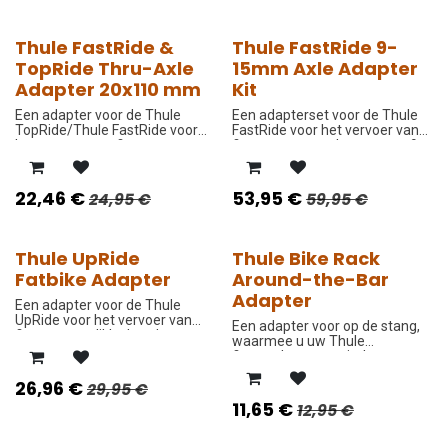
Thule FastRide &
Thule FastRide 9-
-10%
-10%
TopRide Thru-Axle
15mm Axle Adapter
Adapter 20x110 mm
Kit
Een adapter voor de Thule
Een adapterset voor de Thule
TopRide/Thule FastRide voor
FastRide voor het vervoer van
het vervoer van fietsen met
fietsen met steekassen van 9-
steekassen van 20 x 110 mm.
15 mm.
22,46
€
53,95
€
24,95
€
59,95
€
Thule UpRide
Thule Bike Rack
-10%
-10%
Fatbike Adapter
Around-the-Bar
Adapter
Een adapter voor de Thule
UpRide voor het vervoer van
Een adapter voor op de stang,
fietsen met dikke banden.
waarmee u uw Thule
fietsendrager op vierkante
stangen, ronde aluminium
26,96
€
29,95
€
laadstangen, en de meeste
andere laadstangen kunt
11,65
€
12,95
€
monteren.