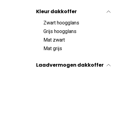
Kleur dakkoffer
Zwart hoogglans
Grijs hoogglans
Mat zwart
Mat grijs
Laadvermogen dakkoffer
50kg
75kg
Aerodynamica
Normaal
Goed
Hyper efficiënt