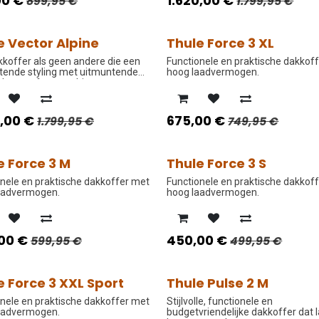
00
€
1.620,00
€
899,95
€
1.799,95
€
e Vector Alpine
Thule Force 3 XL
O PRIJS
PROMO PRIJS
koffer als geen andere die een
Functionele en praktische dakkof
tende styling met uitmuntende
hoog laadvermogen.
ken perfect combineert.
0,00
€
675,00
€
1.799,95
€
749,95
€
e Force 3 M
Thule Force 3 S
O PRIJS
PROMO PRIJS
nele en praktische dakkoffer met
Functionele en praktische dakkof
aadvermogen.
hoog laadvermogen.
00
€
450,00
€
599,95
€
499,95
€
e Force 3 XXL Sport
Thule Pulse 2 M
O PRIJS
PROMO PRIJS
nele en praktische dakkoffer met
Stijlvolle, functionele en
aadvermogen.
budgetvriendelijke dakkoffer dat 