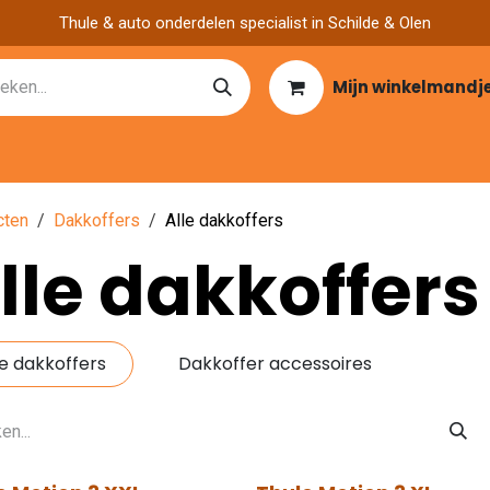
Thule & auto onderdelen specialist in Schilde & Olen
Mijn winkelmandj
Catalogen
Over ons
Garage zoeken
Nieuws
Vacatu
cten
Dakkoffers
Alle dakkoffers
lle dakkoffers
le dakkoffers
Dakkoffer accessoires