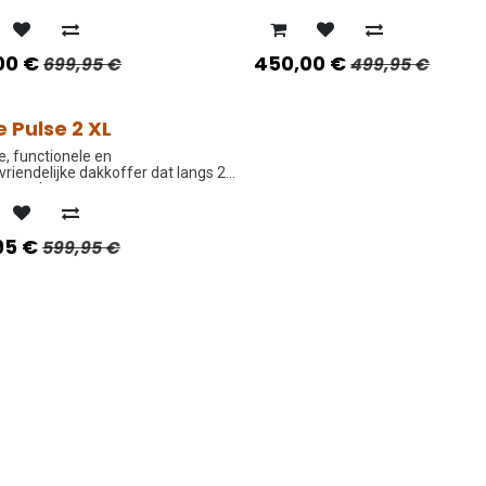
kanten open kan.
00
€
450,00
€
699,95
€
499,95
€
e Pulse 2 XL
O PRIJS
le, functionele en
riendelijke dakkoffer dat langs 2
 open kan.
95
€
599,95
€