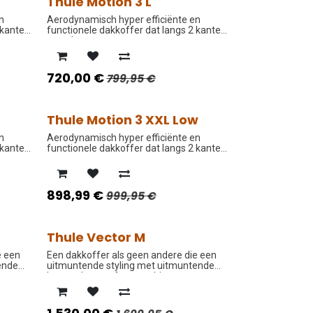
Thule Motion 3 L
PROMO PRIJS
n
Aerodynamisch hyper efficiënte en
 kanten
functionele dakkoffer dat langs 2 kanten
open kan.
720,00
€
799,95
€
Thule Motion 3 XXL Low
PROMO PRIJS
n
Aerodynamisch hyper efficiënte en
 kanten
functionele dakkoffer dat langs 2 kanten
open kan.
898,99
€
999,95
€
Thule Vector M
PROMO PRIJS
e een
Een dakkoffer als geen andere die een
ende
uitmuntende styling met uitmuntende
kenmerken perfect combineert.