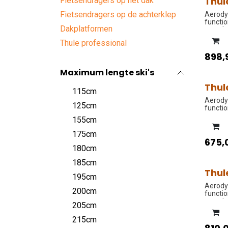
Thul
Fietsendragers op het dak
PROM
Fietsendragers op de achterklep
Aerody
functio
Dakplatformen
open k
Thule professional
898,
Maximum lengte ski's
Thul
PROM
115cm
Aerody
125cm
functio
open k
155cm
175cm
675,
180cm
185cm
Thul
PROM
195cm
Aerody
200cm
functio
open k
205cm
215cm