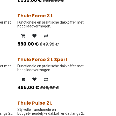
1.530,00
€
1.699,95
€
Thule Force 3 L
PROMO PRIJS
fer met
Functionele en praktische dakkoffer met
hoog laadvermogen.
590,00
€
649,95
€
Thule Force 3 L Sport
PROMO PRIJS
fer met
Functionele en praktische dakkoffer met
hoog laadvermogen.
495,00
€
549,95
€
Thule Pulse 2 L
PROMO PRIJS
Stijlvolle, functionele en
langs 2
budgetvriendelijke dakkoffer dat langs 2