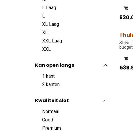
L Laag
L
630,
XL Laag
XL
Thul
PROM
XXL Laag
Stijlvol
budgetv
XXL
kanten
Kan open langs
539,
1 kant
2 kanten
Kwaliteit slot
Normaal
Goed
Premium