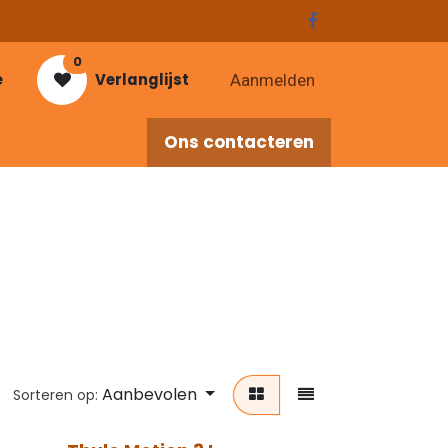
0
e
Verlanglijst
Aanmelden
Ons contacteren
res
Aanbevolen
Sorteren op: