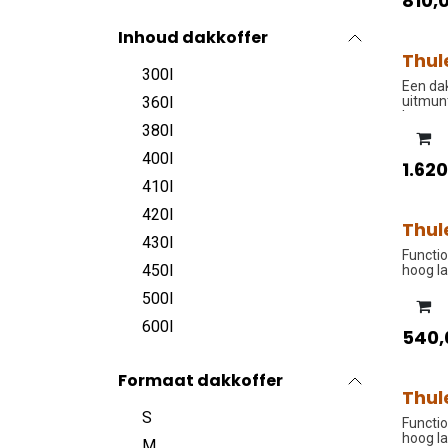
810,
Inhoud dakkoffer
Thul
PROM
300l
Een dak
360l
uitmun
kenmer
380l
400l
1.62
410l
420l
Thul
PROM
430l
Functio
450l
hoog l
500l
600l
540,
Formaat dakkoffer
Thul
PROM
S
Functio
hoog l
M