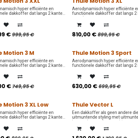
e Motion 3 XXL
Thule Motion 3 XL
O PRIJS
PROMO PRIJS
namisch hyper efficiënte en
Aerodynamisch hyper efficiënte e
nele dakkoffer dat langs 2 kanten
functionele dakkoffer dat langs 2
an.
open kan.
99
€
810,00
€
999,95
€
899,95
€
e Motion 3 M
Thule Motion 3 Sport
O PRIJS
PROMO PRIJS
namisch hyper efficiënte en
Aerodynamisch hyper efficiënte e
nele dakkoffer dat langs 2 kanten
functionele dakkoffer dat langs 2
an.
open kan.
00
€
630,00
€
749,95
€
699,95
€
e Motion 3 XL Low
Thule Vector L
O PRIJS
PROMO PRIJS
namisch hyper efficiënte en
Een dakkoffer als geen andere di
nele dakkoffer dat langs 2 kanten
uitmuntende styling met uitmunt
an.
kenmerken perfect combineert.