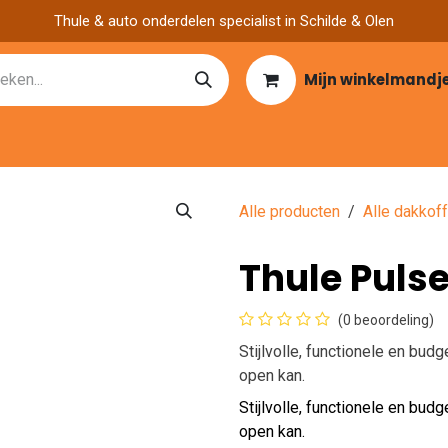
Thule & auto onderdelen specialist in Schilde & Olen
Mijn winkelmandj
Catalogen
Over ons
Garage zoeken
Nieuws
Vacatu
Alle producten
Alle dakkof
Thule Pulse
(0 beoordeling)
Stijlvolle, functionele en bud
open kan.
Stijlvolle, functionele en bud
open kan.