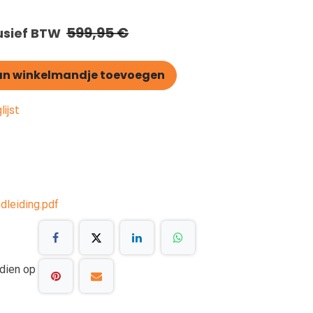
599,95
€
lusief BTW
n winkelmandje toevoegen
ijst
dleiding.pdf
dien op