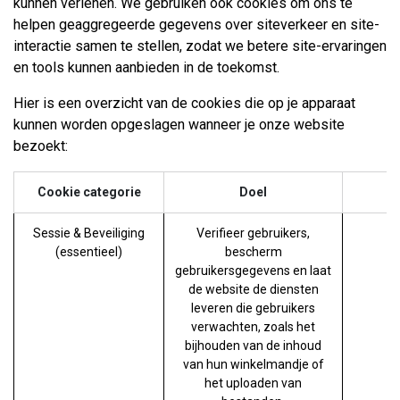
kunnen verlenen. We gebruiken ook cookies om ons te
helpen geaggregeerde gegevens over siteverkeer en site-
interactie samen te stellen, zodat we betere site-ervaringen
en tools kunnen aanbieden in de toekomst.
Hier is een overzicht van de cookies die op je apparaat
kunnen worden opgeslagen wanneer je onze website
bezoekt:
Cookie categorie
Doel
Sessie & Beveiliging
Verifieer gebruikers,
s
(essentieel)
bescherm
gebruikersgegevens en laat
de website de diensten
leveren die gebruikers
verwachten, zoals het
bijhouden van de inhoud
van hun winkelmandje of
het uploaden van