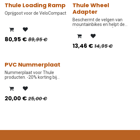
Thule Loading Ramp
Thule Wheel
-10%
-10%
Adapter
Oprijgoot voor de VeloCompact
Beschermt de velgen van
mountainbikes en helpt de
wielen van gewone fietsen vast
te zetten.
80,95
€
89,95
€
13,46
€
14,95
€
PVC Nummerplaat
-20%
Nummerplaat voor Thule
producten. -20% korting bij
aankoop van uw Thule product
in onze winkel of webshop.
20,00
€
25,00
€