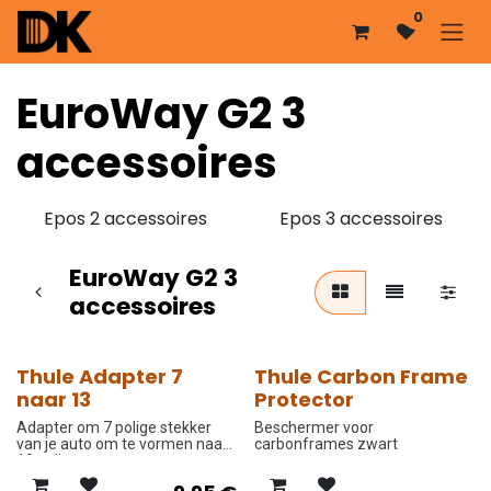
Overslaan naar inhoud
0
EuroWay G2 3
accessoires
Epos 2 accessoires
Epos 3 accessoires
EuroWay G2 3
accessoires
Thule Adapter 7
Thule Carbon Frame
-10%
naar 13
Protector
Adapter om 7 polige stekker
Beschermer voor
van je auto om te vormen naar
carbonframes zwart
13 polig.