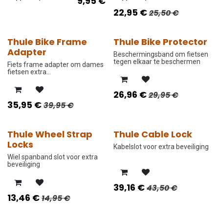
9,95
€
22,95
€
25,50
€
Thule Bike Frame
Thule Bike Protector
-10%
-10%
Adapter
Beschermingsband om fietsen
tegen elkaar te beschermen
Fiets frame adapter om dames
fietsen extra
bevestigingsmogelijkheden te
bieden
26,96
€
29,95
€
35,95
€
39,95
€
Thule Wheel Strap
Thule Cable Lock
-10%
-10%
Locks
Kabelslot voor extra beveiliging
Wiel spanband slot voor extra
beveiliging
39,16
€
43,50
€
13,46
€
14,95
€