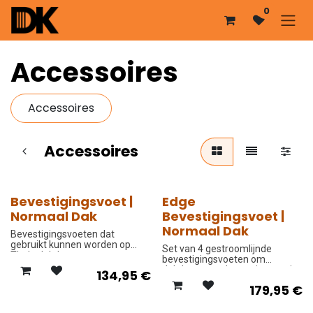
Overslaan naar inhoud
0
Accessoires
Accessoires
Accessoires
Bevestigingsvoet |
Edge
-10%
-10%
Normaal Dak
Bevestigingsvoet |
Normaal Dak
Bevestigingsvoeten dat
gebruikt kunnen worden op
Set van 4 gestroomlijnde
Thule dakdragers.
bevestigingsvoeten om
dakdragers te bevestigen op je
134,95
€
auto.
179,95
€