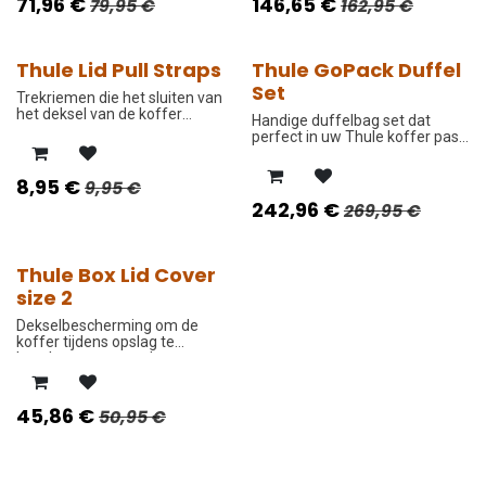
71,96
€
146,65
€
79,95
€
162,95
€
Thule Lid Pull Straps
Thule GoPack Duffel
-10%
-10%
Set
Trekriemen die het sluiten van
het deksel van de koffer
Handige duffelbag set dat
vereenvoudigen.
perfect in uw Thule koffer past
of in de koffer van uw auto.
Ergonomisch en duurzaam
8,95
€
9,95
€
ontworpen.
242,96
€
269,95
€
Thule Box Lid Cover
-10%
size 2
Dekselbescherming om de
koffer tijdens opslag te
beschermen tegen krassen en
stof.
45,86
€
50,95
€