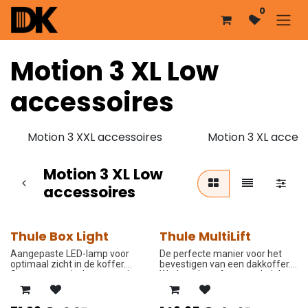
Overslaan naar inhoud
0
Motion 3 XL Low
accessoires
Motion 3 XXL accessoires
Motion 3 XL access
Motion 3 XL Low
accessoires
Thule Box Light
Thule MultiLift
-10%
-10%
Aangepaste LED-lamp voor
De perfecte manier voor het
optimaal zicht in de koffer.
bevestigen van een dakkoffer.
Gaat automatisch aan en uit.
Werkt ook perfect voor kajaks
en surfplanken.