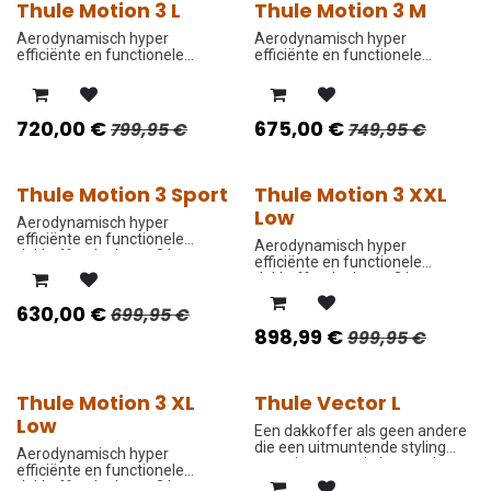
Thule Motion 3 L
Thule Motion 3 M
PROMO PRIJS
PROMO PRIJS
Aerodynamisch hyper
Aerodynamisch hyper
efficiënte en functionele
efficiënte en functionele
dakkoffer dat langs 2 kanten
dakkoffer dat langs 2 kanten
open kan.
open kan.
720,00
€
675,00
€
799,95
€
749,95
€
Thule Motion 3 Sport
Thule Motion 3 XXL
PROMO PRIJS
PROMO PRIJS
Low
Aerodynamisch hyper
efficiënte en functionele
Aerodynamisch hyper
dakkoffer dat langs 2 kanten
efficiënte en functionele
open kan.
dakkoffer dat langs 2 kanten
open kan.
630,00
€
699,95
€
898,99
€
999,95
€
Thule Motion 3 XL
Thule Vector L
PROMO PRIJS
PROMO PRIJS
Low
Een dakkoffer als geen andere
die een uitmuntende styling
Aerodynamisch hyper
met uitmuntende kenmerken
efficiënte en functionele
perfect combineert.
dakkoffer dat langs 2 kanten