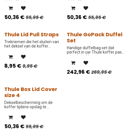
dakkoffer.
dakkoffer.
50,36
€
50,36
€
55,95
€
55,95
€
Thule Lid Pull Straps
Thule GoPack Duffel
-10%
-10%
Set
Trekriemen die het sluiten van
het deksel van de koffer
Handige duffelbag set dat
vereenvoudigen.
perfect in uw Thule koffer past
of in de koffer van uw auto.
Ergonomisch en duurzaam
8,95
€
9,95
€
ontworpen.
242,96
€
269,95
€
Thule Box Lid Cover
-10%
size 4
Dekselbescherming om de
koffer tijdens opslag te
beschermen tegen krassen en
stof.
50,36
€
55,95
€