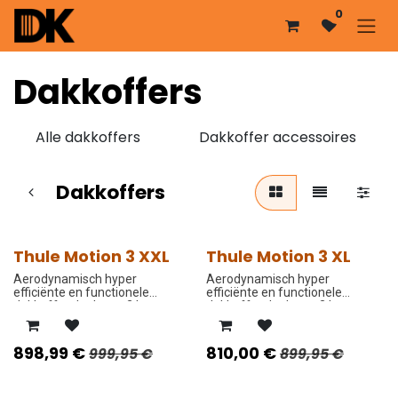
Overslaan naar inhoud
0
Dakkoffers
Alle dakkoffers
Dakkoffer accessoires
Dakkoffers
Thule Motion 3 XXL
Thule Motion 3 XL
PROMO PRIJS
PROMO PRIJS
Aerodynamisch hyper
Aerodynamisch hyper
efficiënte en functionele
efficiënte en functionele
dakkoffer dat langs 2 kanten
dakkoffer dat langs 2 kanten
open kan.
open kan.
898,99
€
810,00
€
999,95
€
899,95
€