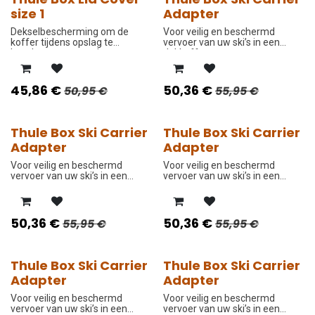
-10%
-10%
size 1
Adapter
Dekselbescherming om de
Voor veilig en beschermd
koffer tijdens opslag te
vervoer van uw ski’s in een
beschermen tegen krassen en
dakkoffer.
stof.
45,86
€
50,36
€
50,95
€
55,95
€
Thule Box Ski Carrier
Thule Box Ski Carrier
-10%
-10%
Adapter
Adapter
Voor veilig en beschermd
Voor veilig en beschermd
vervoer van uw ski’s in een
vervoer van uw ski’s in een
dakkoffer.
dakkoffer.
50,36
€
50,36
€
55,95
€
55,95
€
Thule Box Ski Carrier
Thule Box Ski Carrier
-10%
-10%
Adapter
Adapter
Voor veilig en beschermd
Voor veilig en beschermd
vervoer van uw ski’s in een
vervoer van uw ski’s in een