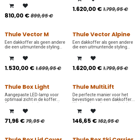
open kan.
1.620,00
€
1.799,95
€
810,00
€
899,95
€
Thule Vector M
Thule Vector Alpine
PROMO PRIJS
PROMO PRIJS
Een dakkoffer als geen andere
Een dakkoffer als geen andere
die een uitmuntende styling
die een uitmuntende styling
met uitmuntende kenmerken
met uitmuntende kenmerken
perfect combineert.
perfect combineert.
1.530,00
€
1.620,00
€
1.699,95
€
1.799,95
€
Thule Box Light
Thule MultiLift
-10%
-10%
Aangepaste LED-lamp voor
De perfecte manier voor het
optimaal zicht in de koffer.
bevestigen van een dakkoffer.
Gaat automatisch aan en uit.
Werkt ook perfect voor kajaks
en surfplanken.
71,96
€
146,65
€
79,95
€
162,95
€
Thule Box Lid Cover
Thule Box Ski Carrier