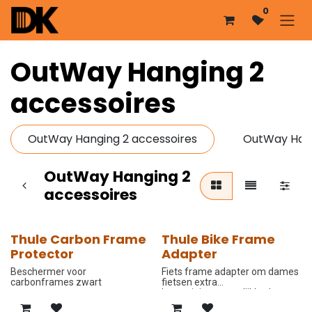
Overslaan naar inhoud
0
OutWay Hanging 2
accessoires
OutWay Hanging 2 accessoires
OutWay Hang
OutWay Hanging 2
accessoires
Thule Carbon Frame
Thule Bike Frame
-10%
-10%
Protector
Adapter
Beschermer voor
Fiets frame adapter om dames
carbonframes zwart
fietsen extra
bevestigingsmogelijkheden te
bieden