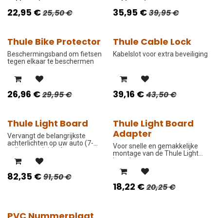
22,95
€
35,95
€
25,50
€
39,95
€
Thule Bike Protector
Thule Cable Lock
-10%
-10%
Beschermingsband om fietsen
Kabelslot voor extra beveiliging
tegen elkaar te beschermen
26,96
€
39,16
€
29,95
€
43,50
€
Thule Light Board
Thule Light Board
-10%
-10%
Adapter
Vervangt de belangrijkste
achterlichten op uw auto (7-
Voor snelle en gemakkelijke
polige aansluiting).
montage van de Thule Light
board.
82,35
€
91,50
€
18,22
€
20,25
€
PVC Nummerplaat