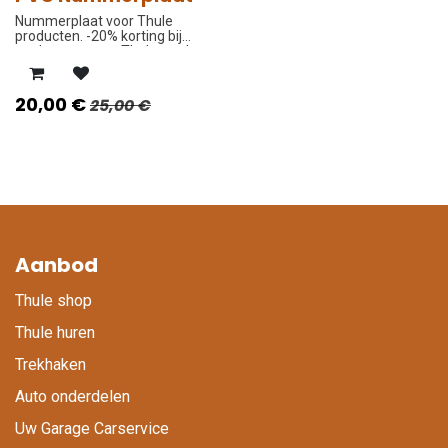
-20%
Nummerplaat voor Thule
producten. -20% korting bij
aankoop van uw Thule product
in onze winkel of webshop.
20,00
€
25,00
€
Aanbod
Thule shop
Thule huren
Trekhaken
Auto onderdelen
Uw Garage Carservice