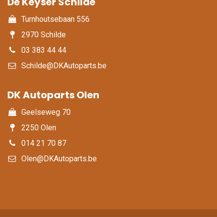
De Keyser Schilde
Turnhoutsebaan 556
2970 Schilde
03 383 44 44
Schilde@DKAutoparts.be
DK Autoparts Olen​
Geelseweg 70
2250 Olen
014 21 70 87
Olen@DKAutoparts.be