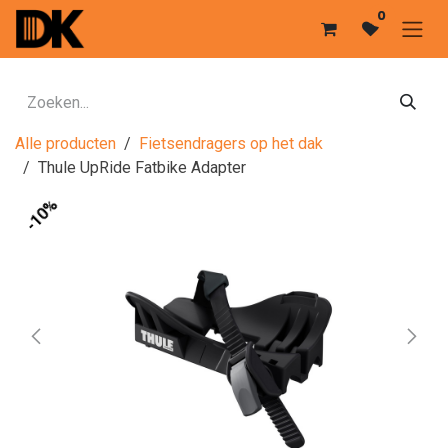
Overslaan naar inhoud
0
Alle producten
Fietsendragers op het dak
Thule UpRide Fatbike Adapter
-10%