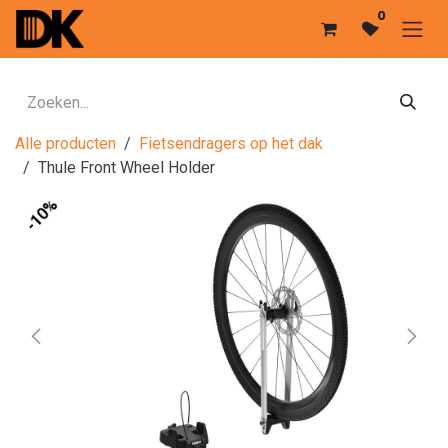
Overslaan naar inhoud
0
Alle producten
Fietsendragers op het dak
Thule Front Wheel Holder
-10%