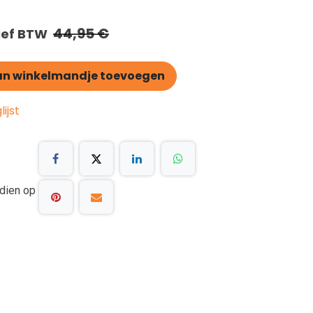
44,95
€
sief BTW
n winkelmandje toevoegen
ijst
dien op