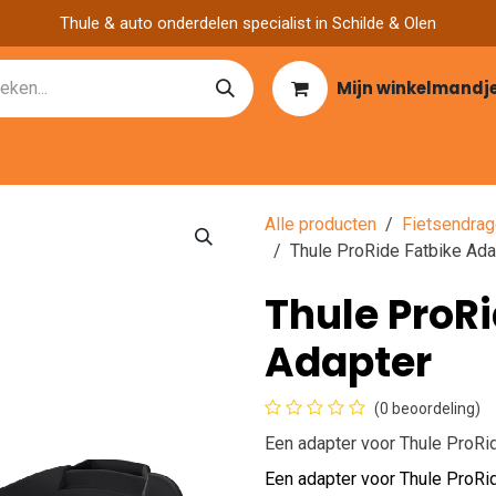
Thule & auto onderdelen specialist in Schilde & Olen
Mijn winkelmandj
Catalogen
Over ons
Garage zoeken
Nieuws
Vacatu
Alle producten
Fietsendrag
Thule ProRide Fatbike Ada
Thule ProRi
Adapter
(0 beoordeling)
Een adapter voor Thule ProRid
Een adapter voor Thule ProRid