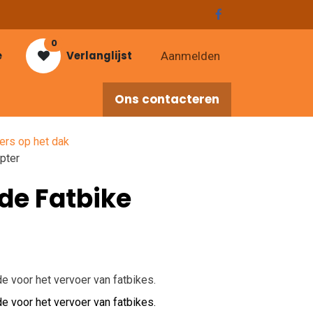
0
e
Verlanglijst
Aanmelden
Ons contacteren
res
ers op het dak
pter
de Fatbike
e voor het vervoer van fatbikes.
e voor het vervoer van fatbikes.