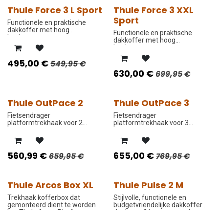
Thule Force 3 L Sport
Thule Force 3 XXL
PROMO PRIJS
PROMO PRIJS
Sport
Functionele en praktische
dakkoffer met hoog
Functionele en praktische
laadvermogen.
dakkoffer met hoog
laadvermogen.
495,00
€
549,95
€
630,00
€
699,95
€
Thule OutPace 2
Thule OutPace 3
PROMO PRIJS
PROMO PRIJS
Fietsendrager
Fietsendrager
platformtrekhaak voor 2
platformtrekhaak voor 3
fietsen.
fietsen.
560,99
€
655,00
€
659,95
€
769,95
€
Thule Arcos Box XL
Thule Pulse 2 M
PROMO PRIJS
PROMO PRIJS
Trekhaak kofferbox dat
Stijlvolle, functionele en
gemonteerd dient te worden op
budgetvriendelijke dakkoffer
het Thule Arcos Platform.
dat langs 2 kanten open kan.