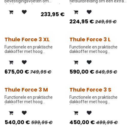
bevestigingsvoeten om
fietsuitbreiding om een extra
dakdragers te bevestigen op je
fiets te vervoeren.
auto.
233,95
€
224,95
€
249,95
€
Thule Force 3 XL
Thule Force 3 L
PROMO PRIJS
PROMO PRIJS
Functionele en praktische
Functionele en praktische
dakkoffer met hoog
dakkoffer met hoog
laadvermogen.
laadvermogen.
675,00
€
590,00
€
749,95
€
649,95
€
Thule Force 3 M
Thule Force 3 S
PROMO PRIJS
PROMO PRIJS
Functionele en praktische
Functionele en praktische
dakkoffer met hoog
dakkoffer met hoog
laadvermogen.
laadvermogen.
540,00
€
450,00
€
599,95
€
499,95
€