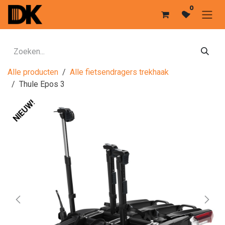
Overslaan naar inhoud
0
Alle producten
Alle fietsendragers trekhaak
Thule Epos 3
NIEUW!