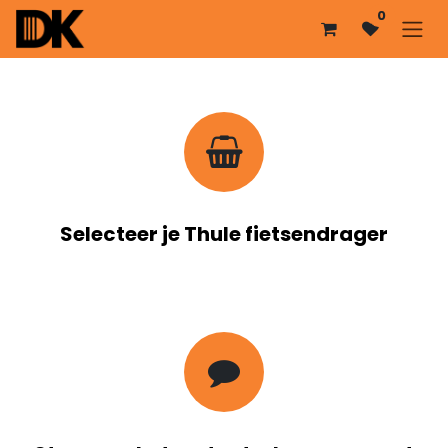
Overslaan naar inhoud
0
Selecteer je Thule fietsendrager