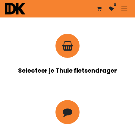
Overslaan naar inhoud
0
Selecteer je Thule fietsendrager