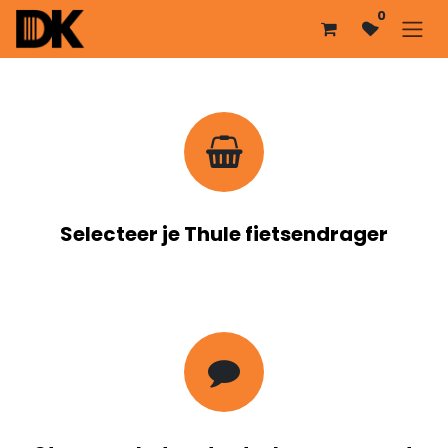
Overslaan naar inhoud
0
Selecteer je Thule fietsendrager