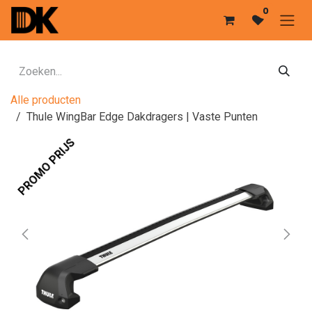
Overslaan naar inhoud
0
Alle producten
Thule WingBar Edge Dakdragers | Vaste Punten
PROMO PRIJS