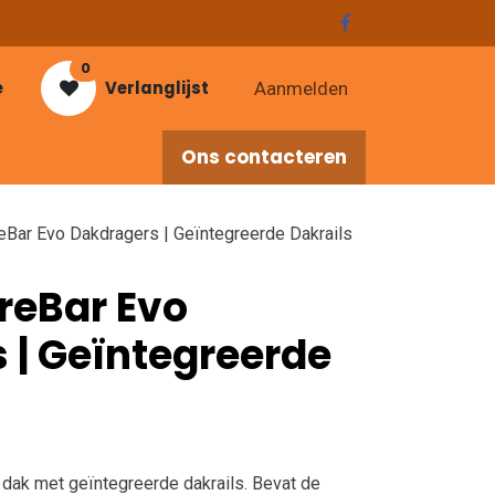
0
e
Verlanglijst
Aanmelden
Ons contacteren
res
eBar Evo Dakdragers | Geïntegreerde Dakrails
reBar Evo
 | Geïntegreerde
 dak met geïntegreerde dakrails. Bevat de