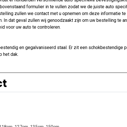
venstaand formulier in te vullen zodat we de juiste auto specif
telling zullen we contact met u opnemen om deze informatie te
. In dat geval zullen wij genoodzaakt zijn om uw bestelling te a
d voor uw auto te controleren.
tbestendig en gegalvaniseerd staal. Er zit een schokbestendige 
p het dak.
ct
118cm
,
127cm
,
135cm
,
150cm