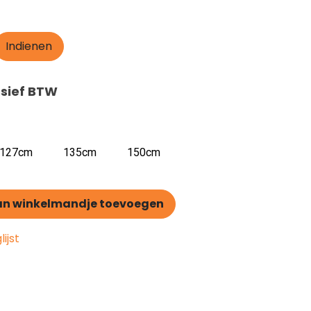
Indienen
usief BTW
127cm
135cm
150cm
n winkelmandje toevoegen
ijst