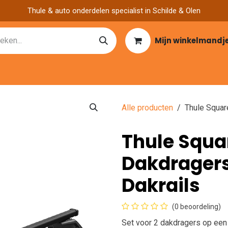
Thule & auto onderdelen specialist in Schilde & Olen
Mijn winkelmandj
Catalogen
Over ons
Garage zoeken
Nieuws
Vacatu
Alle producten
Thule Squar
Thule Squa
Dakdragers
Dakrails
(0 beoordeling)
Set voor 2 dakdragers op een