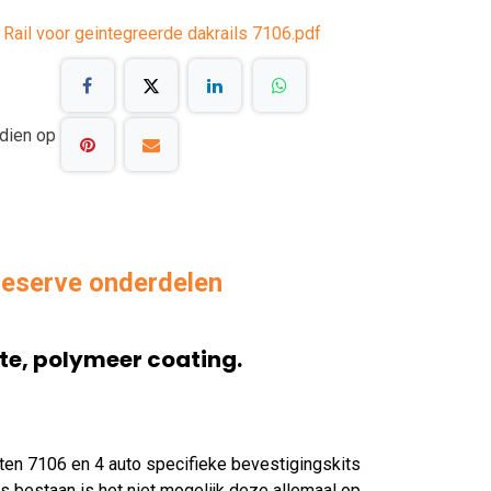
 Rail voor geintegreerde dakrails 7106.pdf
dien op
reserve onderdelen
te, polymeer coating.
ten 7106 en 4 auto specifieke bevestigingskits
s bestaan is het niet mogelijk deze allemaal op