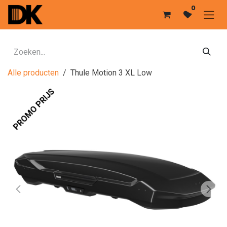
Overslaan naar inhoud
0
Alle producten
Thule Motion 3 XL Low
PROMO PRIJS