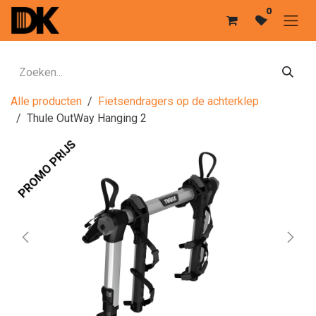
Overslaan naar inhoud
0
Alle producten
Fietsendragers op de achterklep
Thule OutWay Hanging 2
PROMO PRIJS