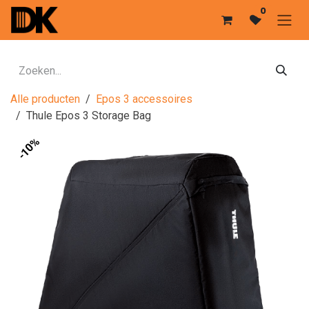
Overslaan naar inhoud
0
Alle producten
Epos 3 accessoires
Thule Epos 3 Storage Bag
-10%