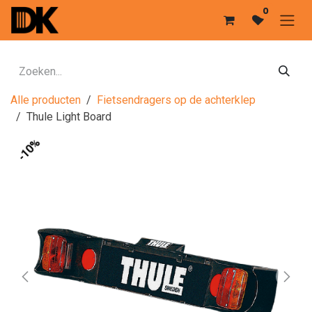
Overslaan naar inhoud
0
Alle producten
Fietsendragers op de achterklep
Thule Light Board
-10%