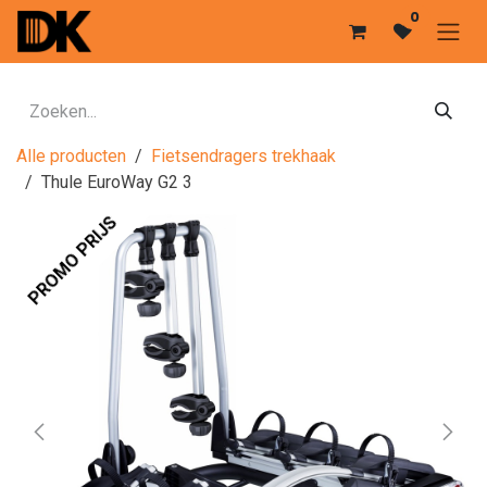
Overslaan naar inhoud
0
Alle producten
Fietsendragers trekhaak
Thule EuroWay G2 3
PROMO PRIJS