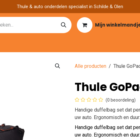
Thule & auto onderdelen specialist in Schilde & Olen
Mijn winkelmandj
Catalogen
Over ons
Garage zoeken
Nieuws
Vacatu
Alle producten
Thule GoPac
Thule GoPa
(0 beoordeling)
Handige duffelbag set dat perf
uw auto. Ergonomisch en duu
Handige duffelbag set dat perf
uw auto. Ergonomisch en duu