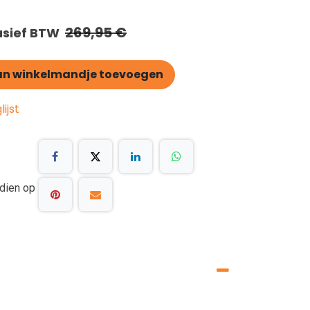
269,95
€
usief BTW
n winkelmandje toevoegen
ijst
dien op