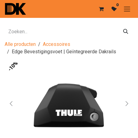
Overslaan naar inhoud
0
Alle producten
Accessoires
Edge Bevestigingsvoet | Geïntegreerde Dakrails
-10%