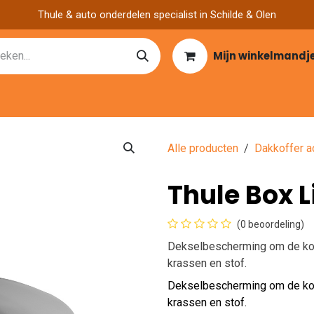
Thule & auto onderdelen specialist in Schilde & Olen
Mijn winkelmandj
Catalogen
Over ons
Garage zoeken
Nieuws
Vacatu
Alle producten
Dakkoffer a
Thule Box L
(0 beoordeling)
Dekselbescherming om de kof
krassen en stof.
Dekselbescherming om de kof
krassen en stof.