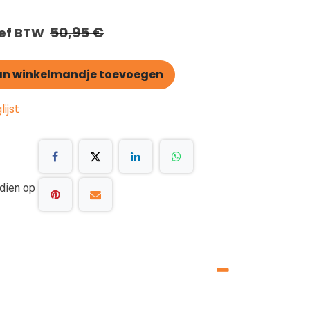
50,95
€
ief BTW
n winkelmandje toevoegen
ijst
dien op