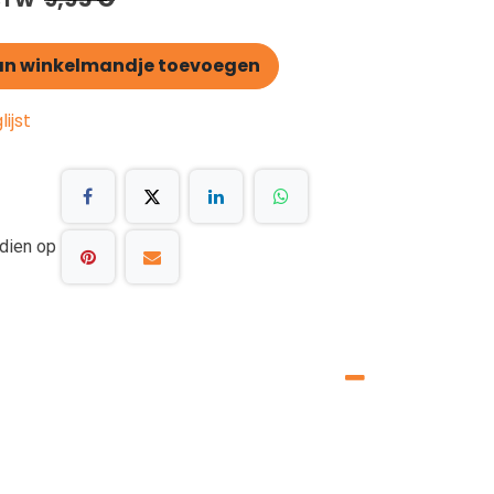
n winkelmandje toevoegen
ijst
dien op