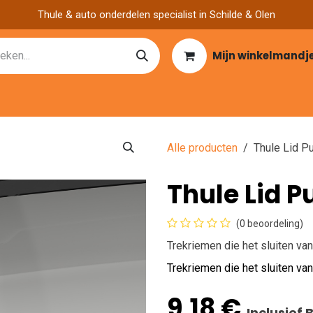
Thule & auto onderdelen specialist in Schilde & Olen
Mijn winkelmandj
Catalogen
Over ons
Garage zoeken
Nieuws
Vacatu
Alle producten
Thule Lid Pu
Thule Lid P
(0 beoordeling)
Trekriemen die het sluiten va
Trekriemen die het sluiten va
9,18
€
Inclusief