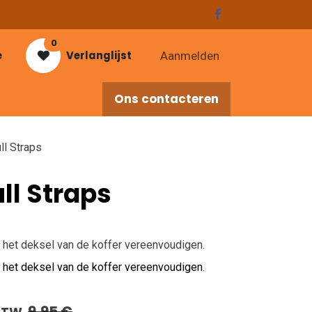
0
e
Verlanglijst
Aanmelden
Ons contacteren
res
ll Straps
ull Straps
n het deksel van de koffer vereenvoudigen.
n het deksel van de koffer vereenvoudigen.
9,95
€
 BTW