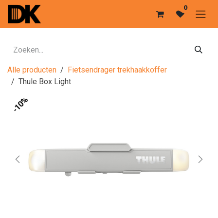
Overslaan naar inhoud
0
Alle producten
Fietsendrager trekhaakkoffer
Thule Box Light
-10%