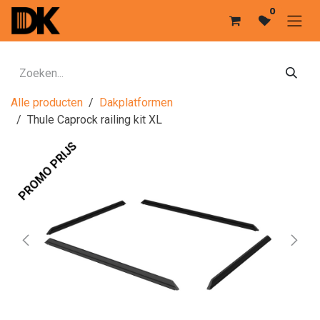
Overslaan naar inhoud
0
Alle producten
Dakplatformen
Thule Caprock railing kit XL
PROMO PRIJS