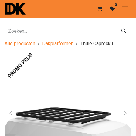
Overslaan naar inhoud
0
Alle producten
Dakplatformen
Thule Caprock L
PROMO PRIJS