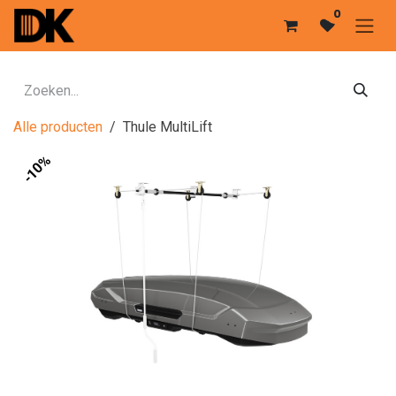
Overslaan naar inhoud
0
Alle producten
Thule MultiLift
-10%