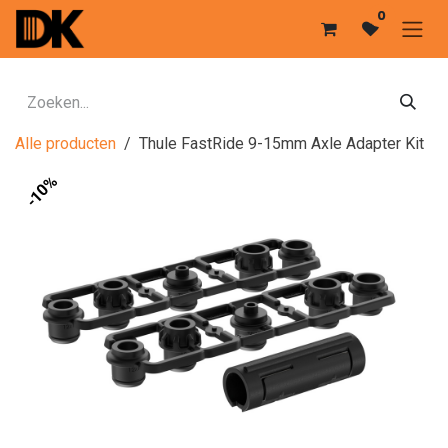
Overslaan naar inhoud
0
Alle producten
Thule FastRide 9-15mm Axle Adapter Kit
-10%