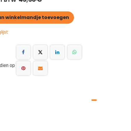
n winkelmandje toevoegen
ijst
dien op