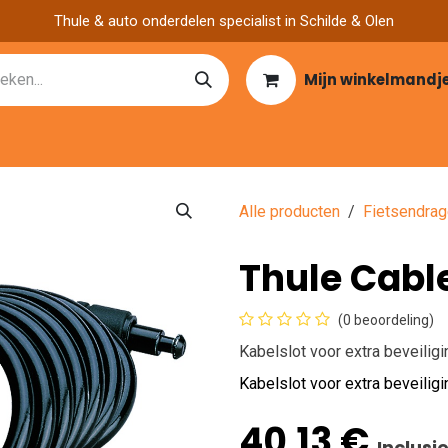
Thule & auto onderdelen specialist in Schilde & Olen
Mijn winkelmandj
Catalogen
Over ons
Garage zoeken
Nieuws
Vacatu
Alle producten
Fietsendrag
Thule Cabl
(0 beoordeling)
Kabelslot voor extra beveiligi
Kabelslot voor extra beveiligi
40,13
€
Inclusi