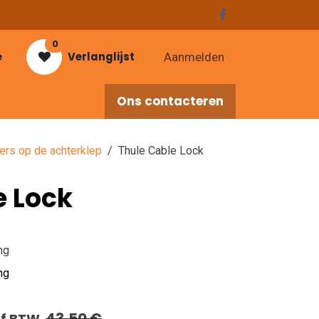
0
e
Verlanglijst
Aanmelden
Ons contacteren
res
ers op de achterklep
Thule Cable Lock
e Lock
ng
ng
43,50
€
ef BTW