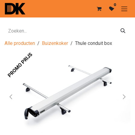
Overslaan naar inhoud
0
Alle producten
Buizenkoker
Thule conduit box
PROMO PRIJS