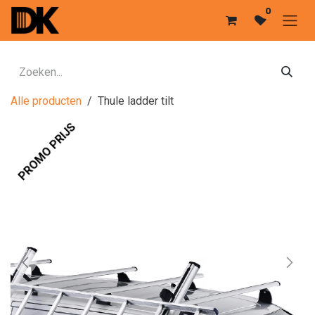
Overslaan naar inhoud
0
Alle producten
Thule ladder tilt
PROMO PRIJS