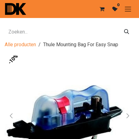
Overslaan naar inhoud
0
Alle producten
Thule Mounting Bag For Easy Snap
-10%